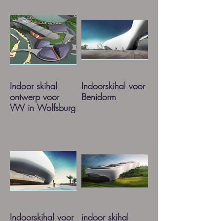
Indoor skihal
Indoorskihal voor
ontwerp voor
Benidorm
VW in Wolfsburg
Indoorskihal voor
indoor skihal