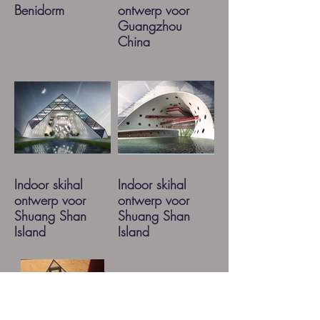
Benidorm
ontwerp voor
Guangzhou
China
Indoor skihal
Indoor skihal
ontwerp voor
ontwerp voor
Shuang Shan
Shuang Shan
Island
Island