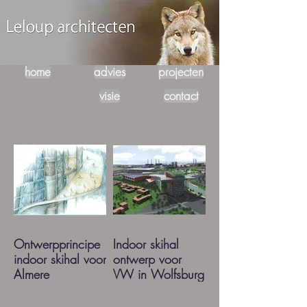
home
advies
projecten
visie
contact
Ontwerpprincipe
Indoor skihal
indoor skihal voor
ontwerp voor
Almere
VW in Wolfsburg