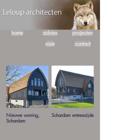
home
advies
projecten
visie
contact
Nieuwe woning,
Schardam entreezijde
Schardam