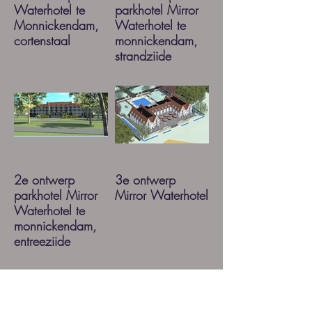
Waterhotel te
parkhotel Mirror
Monnickendam,
Waterhotel te
cortenstaal
monnickendam,
strandzijde
2e ontwerp
3e ontwerp
parkhotel Mirror
Mirror Waterhotel
Waterhotel te
monnickendam,
entreezijde