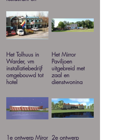
hotelkamershotelkamers
Het Tolhuus in
Het Mirror
Warder, vm
Paviljoen
installatiebedrijf
uitgebreid met
omgebouwd tot
zaal en
hotel
dienstwoning
1e ontwerp Miror
2e ontwerp