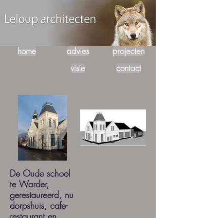
home
advies
projecten
visie
contact
De Oude school
te Warder,
gerestaureerd, nu
dorpshuis, cafe-
restaurant en