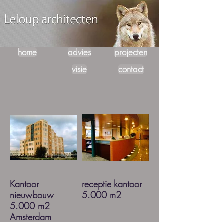
home
advies
projecten
visie
contact
Kantoor
receptie kantoor
nieuwbouw
5.000 m2
5.000 m2
Amsterdam