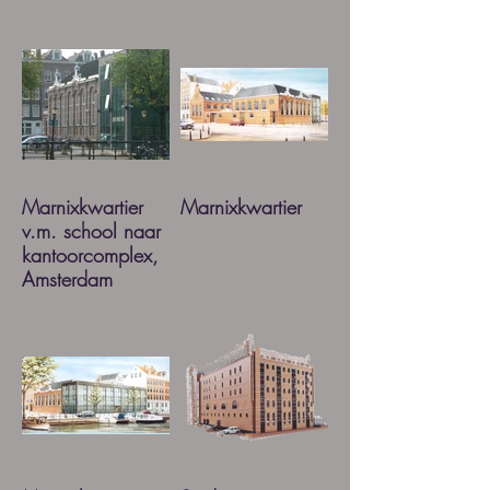
Marnixkwartier
Marnixkwartier
v.m. school naar
kantoorcomplex,
Amsterdam