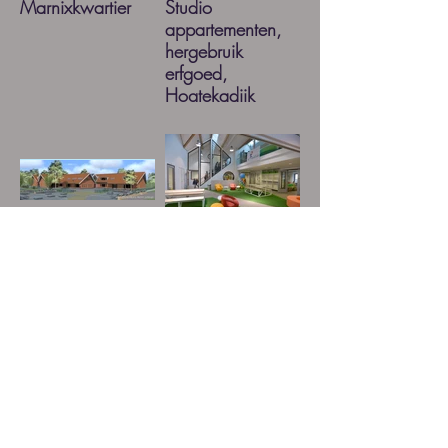
Marnixkwartier
Studio
appartementen,
hergebruik
erfgoed,
Hogtekadijk
Amsterdam
samenwoon
Centrale hal
school,
school
nieuwbouw,
Nigtevecht
Nigtevecht
Leloup Architecten
+31 681 680 530